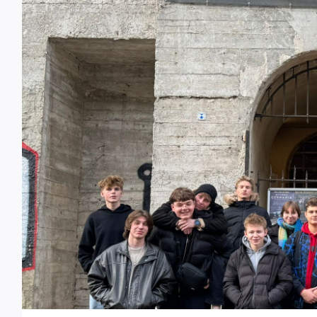
zeigen Löcknitzer Gymnasiasten
die Raritäten