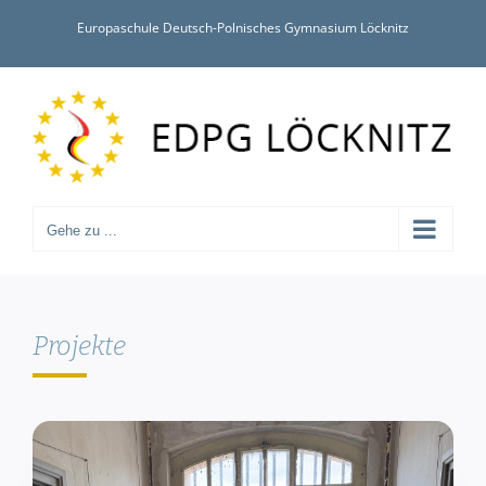
Zum
Europaschule Deutsch-Polnisches Gymnasium Löcknitz
Inhalt
springen
Gehe zu ...
Projekte