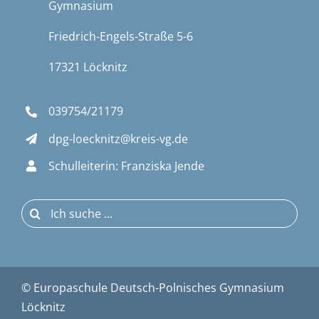
Gymnasium
Friedrich-Engels-Straße 5-6
17321 Löcknitz
039754/21179
dpg-loecknitz@kreis-vg.de
Schulleiterin: Franziska Jende
Suche
nach:
© Europaschule Deutsch-Polnisches Gymnasium
Löcknitz