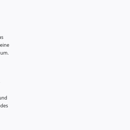
as
eine
ium.
e
 und
 des